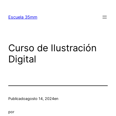
Saltar
al
Escuela 35mm
contenido
Curso de Ilustración
Digital
Publicado
agosto 14, 2024
en
por